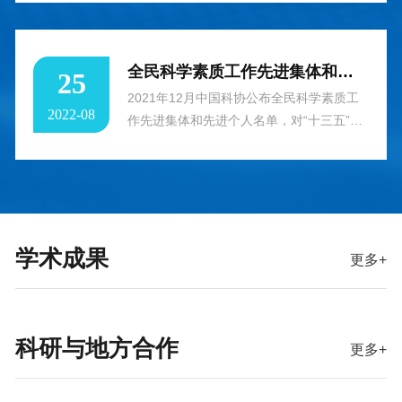
营造学术交流氛围，弘扬学术民主风气，促
秘书长吴勇军教授主持会议。浙大科协秘书
隆重举行。会议邀请到了中国科学院脑网络
进学科交叉与融合，启迪创新思想，凝练多
长杨波教授首先作浙大科协工作汇报，详细
组研究中心主任蒋田仔教授、上海科技大学
学科交叉项目，浙大科协、科研院携手打
介绍了浙大科协的组织架构和主要任务，系
生物医学工程学院院长沈定刚教授、深圳先
全民科学素质工作先进集体和先进个人名单公布，浙江大学1人入选！
25
造“西湖学术沙龙”，面向校内青年学者，搭
统回顾总结了浙大科协自成立以来的工作及
进技术研究院医工所副所长刘新教授、联影
建宽松、自由、开放的跨学科学术交流平
亮点，并对2021年科协重点工作提出了思
中央研究院院长陈群教授、上海交通大学医
2021年12月中国科协公布全民科学素质工
2022-08
台。“西湖学术沙龙”实行申请备案制，由校
考与建议，指出浙大科协将创新思路、找准
学影像先进技术研究院院长杜一平教授、华
作先进集体和先进个人名单，对“十三五”期
内青年学者作为当期沙龙的召集人提出申
定位、抓住机遇，积极探索适合高校科协事
西医院医学影像中心副主任郜发宝教授和清
间在全民科学素质工作中涌现出的166个先
请，浙大科协秘书处备案确定后协助发布通
业发展的新路径。随后，浙大科协副秘书长
华大学生物医学工程系郭华教授等医学影像
进集体和205名先进个人进行表彰奖励。由
知，预订场地等组织工作。如您有意主持西
吴勇军教授介绍2021年中国工程院院士候
领域的知名专家作专题报告，来自浙江大学
浙江大学科学技术协会推荐的浙江大学附属
湖学
选人推选工作开展情况。与会人员根据相关
求是高等研究院、计算机学院、信电学院、
妇产科医院科主任周坚红入选全民科学素质
文件精神，严格把关推荐人选的学术水平、
电气学院、光电学院等兄弟单位的专家学
工作先进个人，是浙江省获得先进个人称号
学术成果
科学道德、科研诚信，就推荐人选展开讨论
者，以及师生代表百余人参加了本次大会。
的人员中唯一一位医生代表。周坚红，民革
更多+
并提出意见建议。经讨论确定向浙江省科协
会议由生仪学院院长张宏教授主持，浙江大
党员，浙江省杭州市浙江大学医学院附属妇
推荐2021年中国工程院院士候选人人选。
学科研院副院长、医学院副院长柯越海教授
产科医院妇三科科主任，全面掌握妇产科的
最后，浙大科协主席王立忠进行总结发言，
到会致辞，信电学院杨建义院长主持分会场
理论与手术技能，主编数本妇产科专业书籍
科研与地方合作
向各位常委对科协工作的指导与支持表示感
报告。张宏教授首先代表主办方对与会专家
和科普书籍，曾获得“第二届全国卫生健康
更多+
谢，
的到来表示了热情欢迎。他从筹办“吕维雪
行业青年志愿服务项目大赛”银奖、“第五届
学术论坛”的初心出发，希望借此论坛纪念
中国青年志愿服务大赛”银奖以及环球时