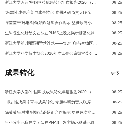
浙江大学入选“中国科技成果转化年度报告2020 （高等院校和科研院所篇）”典型案例
08-25
我国生物医学工程学科先驱、浙江大学生物
报“敬佑生命荣耀医者-科普影响力奖”。为了
医学工程学科创始人吕维雪先生，传承严谨
让老百姓获得正确的医学科普知识，她利用
“标志性成果培育与成果转化”专题科研负责人联席会议顺利召开
08-25
治学和交叉创新的学术精神；同时指出，当
自己的业余时间，结合专业特长，创新科普
陈莹莹/王琳琳/钟近洁课题组合作揭示I型糖尿病小鼠骨髓免疫细胞的异质性与骨质减少的相关性
08-25
今世界正处于百年未有之大变局，新冠肺炎
实践，带领团队成员，牵手国内知名的健康
疫情的叠加影响，正重塑着人们对生命健康
科普培训专家做指导老师、志同道合的伙伴
生科院生化所易文团队在PNAS上发文揭示糖基化调控膜蛋白胞内分选和降解的分子机制
08-25
的认知，生物医
做技术支持，以浙江大学关爱女性健康公益
浙江大学第7期西湖学术沙龙——“3D打印与生物医疗”顺利召开
08-25
基金为支撑和保障，以学术研究团体为平
台，以民革“博爱•牵手”基地为载体，构建浙
浙江大学科学技术协会2020年度工作会议暨常委会会议顺利召开
08-25
江省乃至全国的更年期群体保健宣教新模
式，开展多媒界、多方式科普宣教，专注于
成果转化
更多+
更年期及青春期女性健康教育推广，广泛开
展更年期女性保健科普讲座，为提升妇女
浙江大学入选“中国科技成果转化年度报告2020 （高等院校和科研院所篇）”典型案例
08-25
“标志性成果培育与成果转化”专题科研负责人联席会议顺利召开
08-25
陈莹莹/王琳琳/钟近洁课题组合作揭示I型糖尿病小鼠骨髓免疫细胞的异质性与骨质减少的相关性
08-25
生科院生化所易文团队在PNAS上发文揭示糖基化调控膜蛋白胞内分选和降解的分子机制
08-25