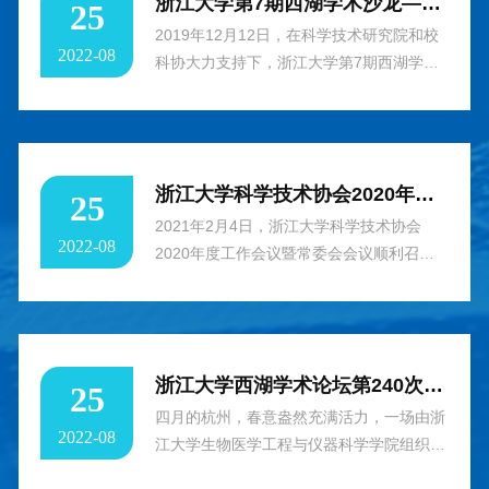
浙江大学第7期西湖学术沙龙——“3D打印与生物医疗”顺利召开
25
2019年12月12日，在科学技术研究院和校
2022-08
科协大力支持下，浙江大学第7期西湖学术
沙龙——“3D打印与生物医疗”顺利召开。机
械工程学院贺永教授主持沙龙并对各位青年
学者表示欢迎。贺永教授系统的介绍了相关
团队在3D打印与生物医疗结合的各个研究
浙江大学科学技术协会2020年度工作会议暨常委会会议顺利召开
25
层面，从医疗辅具制造到细胞的体外三维组
装，以及如何利用3D打印这个高效工具来
2021年2月4日，浙江大学科学技术协会
2022-08
辅助生物医疗。通过本次论坛，老师们达成
2020年度工作会议暨常委会会议顺利召
了多个合作意向，特别是3D打印在药物机
开。本次会议旨在总结浙江大学科学技术协
理评价及测试中的应用，后续将深入交流，
会（以下简称浙大科协）近年工作，谋划未
共同凝练并合作申请项目。沙龙整体讨论非
来发展路径；发挥科协作用，推动人才举荐
常热烈，取得了很好的效果。本次参会青年
工作。会议采用线下线上结合方式，浙江大
浙江大学西湖学术论坛第240次会议— 浙江大学“吕维雪学术论坛”第一次会议暨医学影像技术高峰论坛顺利召开
25
学者来自机械工程学院、航空航天学院、高
学副校长、浙大科协主席王立忠教授，副主
分子系、材料学院、控制学院、医学院、药
席杨树锋院士，常委杜立中教授、李浩然教
四月的杭州，春意盎然充满活力，一场由浙
2022-08
学院、国际联合学院、浙大附属第一医院、
授、张朝阳教授、陈汉林教授、郑耀教授、
江大学生物医学工程与仪器科学学院组织的
邵逸夫医院等单位。西湖学术沙龙简介：为
柯越海教授，秘书长杨波教授参加会议。副
高规格医学影像学术会议在玉泉校区邵科馆