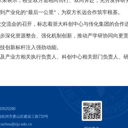
永荣
表示，
校企双方需相向而行、双向奔赴，充分发挥研
到产业化的“最后一公里”，为双方长远合作筑牢根基。
次交流会的召开，标志着浙大科创中心与传化集团的合作
步深化资源整合、强化机制创新，推动产学研协同向更
技创新标杆注入强劲动能。
及产业方相关执行负责人、科创中心
相关部门负责人
、
-83525290
省杭州市萧山区建设三路733号
cezhou@zju.edu.cn