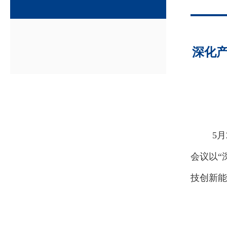
深化
5
月
会议以
“
技创新能