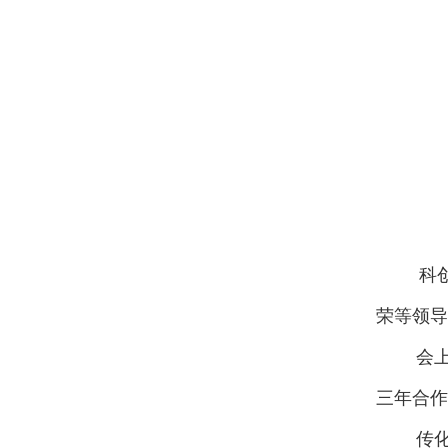
科
荣
等
领导
会
三年合作
传