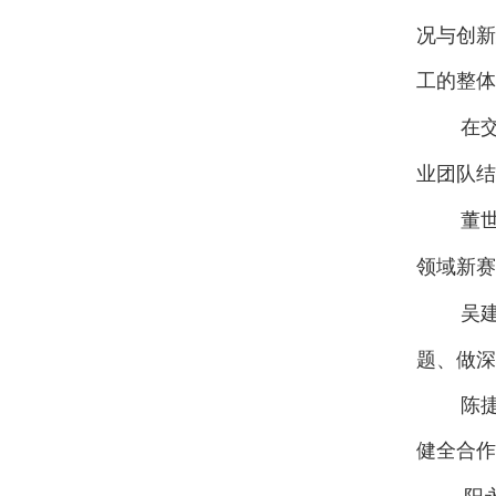
况与创新
工的整体
在
业团队结
董
领域新赛
吴
题、做深
陈
健全合作