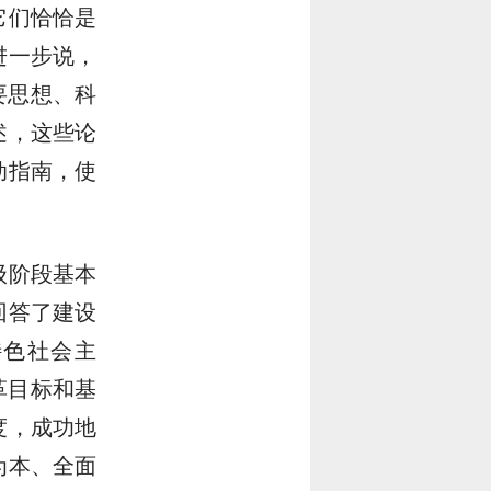
它们恰恰是
进一步说，
要思想、科
述，这些论
动指南，使
级阶段基本
回答了建设
特色社会主
革目标和基
度，成功地
为本、全面