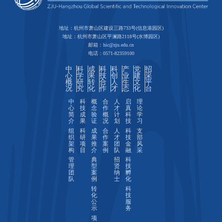
地址：杭州市萧山区建设三路733号(信息港园区)
地址：杭州市萧山区平澜路2118号(水博园区)
邮箱：hic@zju.edu.cn
电话：0571-82359100
中
科
成
科
科
产
党
招
心
学
果
技
创
业
建
采
概
研
转
合
人
生
文
平
况
究
化
作
才
态
化
台
中
科
概
合
人
启
理
心
技
念
作
才
真
论
简
成
验
概
计
科
学
介
果
证
况
划
技
习
组
科
成
合
人
科
支
织
研
果
作
才
技
部
架
项
推
案
团
金
风
构
目
介
例
队
融
采
管
典
招
科
理
型
贤
技
团
案
纳
孵
队
例
士
化
转
科
化
技
公
服
示
务
项