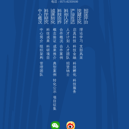
电话：0571-82359100
中
科
成
科
科
产
党
招
心
学
果
技
创
业
建
采
概
研
转
合
人
生
文
平
况
究
化
作
才
态
化
台
中
科
概
合
人
启
理
心
技
念
作
才
真
论
简
成
验
概
计
科
学
介
果
证
况
划
技
习
组
科
成
合
人
科
支
织
研
果
作
才
技
部
架
项
推
案
团
金
风
构
目
介
例
队
融
采
管
典
招
科
理
型
贤
技
团
案
纳
孵
队
例
士
化
转
科
化
技
公
服
示
务
项
目
征
集