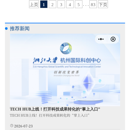
. . .
上页
1
2
3
4
5
83
下页
推荐新闻
TECH HUB上线！打开科技成果转化的“掌上入口”
TECH HUB上线！打开科技成果转化的“掌上入口”
2026-07-23