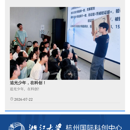
追光少年，在科创！
追光少年，在科创！
2026-07-22