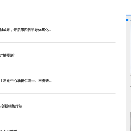
成果，开启第四代半导体氧化...
“解毒剂”
nics齐发！科创中心杨德仁院士、王勇研...
队创新细胞疗法！