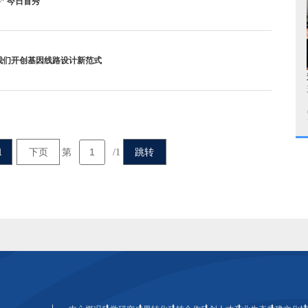
” 今日首秀
l》！ 我们开创基因线路设计新范式
1
下页
跳转
第
/1