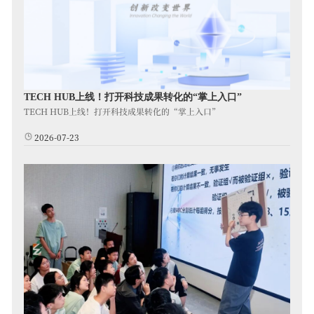
TECH HUB上线！打开科技成果转化的“掌上入口”
TECH HUB上线！打开科技成果转化的“掌上入口”
2026-07-23