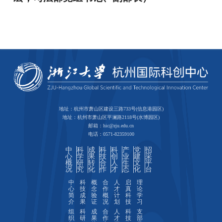
地址：杭州市萧山区建设三路733号(信息港园区)
地址：杭州市萧山区平澜路2118号(水博园区)
邮箱：hic@zju.edu.cn
电话：0571-82359100
中
科
成
科
科
产
党
招
心
学
果
技
创
业
建
采
概
研
转
合
人
生
文
平
况
究
化
作
才
态
化
台
中
科
概
合
人
启
理
心
技
念
作
才
真
论
简
成
验
概
计
科
学
介
果
证
况
划
技
习
组
科
成
合
人
科
支
织
研
果
作
才
技
部