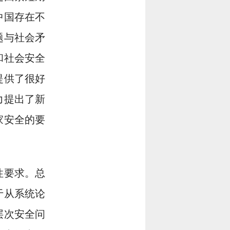
中国存在不
题与社会矛
和社会安全
提供了很好
力提出了新
家安全的要
性要求。总
于从系统论
层次安全问