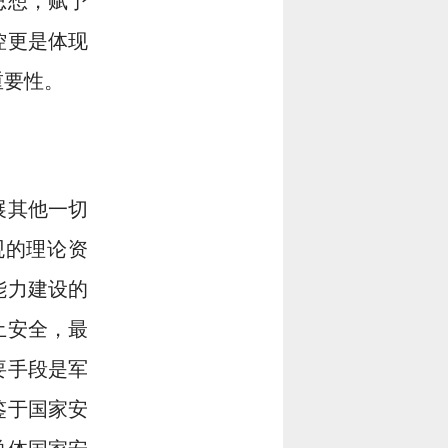
思想，赋予
控更是体现
重要性。
展其他一切
观的理论资
能力建设的
土安全，最
要手段是军
鉴于国家安