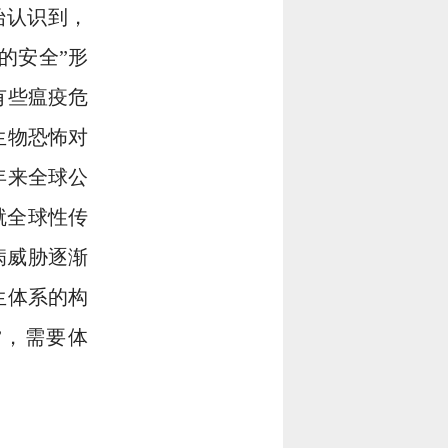
始认识到，
的安全”形
有些瘟疫危
生物恐怖对
年来全球公
就全球性传
病威胁逐渐
生体系的构
”，需要体