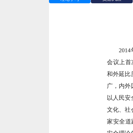
20
会议上首
和外延比
广，内外
以人民安
文化、社
家安全道