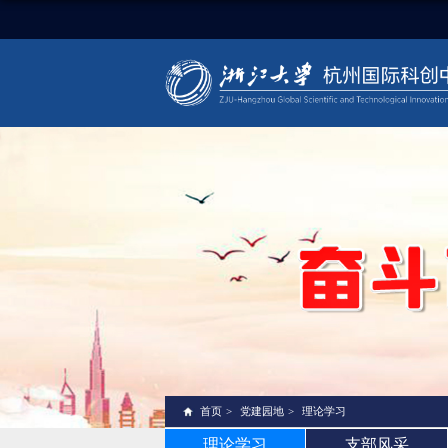
首页
>
党建园地
>
理论学习
理论学习
支部风采