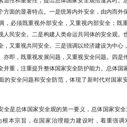
紧迫性和重要性，提出总体国家安全观恰逢其时。
个方面的显著特点。一是统筹内外安全，由内而外
调，必须既重视外部安全，又重视内部安全；既
视人民安全。二是构建人类命运共同体的安全观。
全，又重视共同安全。三是强调以经济建设为中心
。亦即，既重视发展问题，又重视安全问题。四是
全并重，注重提升整体国家安全防护能力。总体国
面的安全问题和安全防范，体现了新时代对国家
安全是总体国家安全观的第一要义，总体国家安全
为根本宗旨，在国家治理能力建设时，着重强调