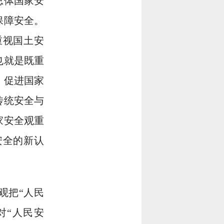
总体国家安
保障安全。
重视国土安
也就是既重
，促进国家
传统安全与
家安全观重
安全的新认
观把“人民
对“人民安