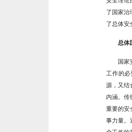
安全理论
了国家治
了总体安
总体
国家
工作的必
源，又结
内涵。传
重要的安
事力量。