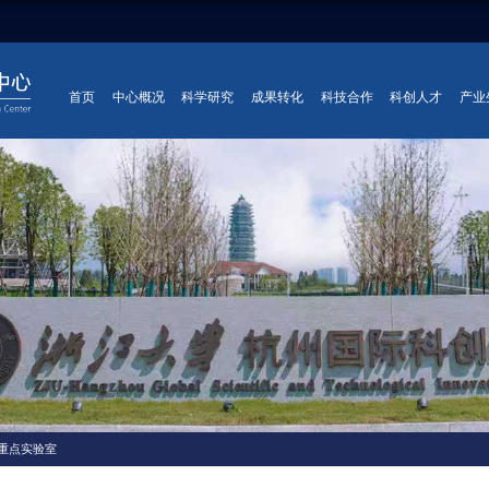
首页
中心概况
科学研究
成果转化
科技合作
科创人才
产业
重点实验室