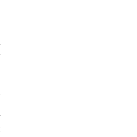
及
家
验
8
对
。
实
硅
的
材
重