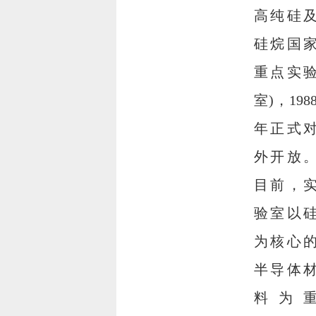
高纯硅
硅烷国
重点实
室)，198
年正式
外开放
目前，
验室以
为核心
半导体
料为