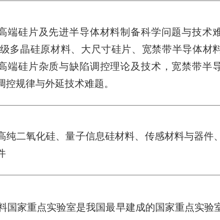
高端硅片及先进半导体材料制备科学问题与技术
电子级多晶硅原材料、大尺寸硅片、宽禁带半导体材
高端硅片杂质与缺陷调控理论及技术，宽禁带半
调控规律与外延技术难题。
高纯二氧化硅、量子信息硅材料、传感材料与器件
件
料国家重点实验室是我国最早建成的国家重点实验