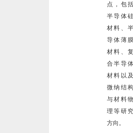
点，包
半导体
材料、
导体薄
材料、
合半导
材料以
微纳结
与材料
理等研
方向。