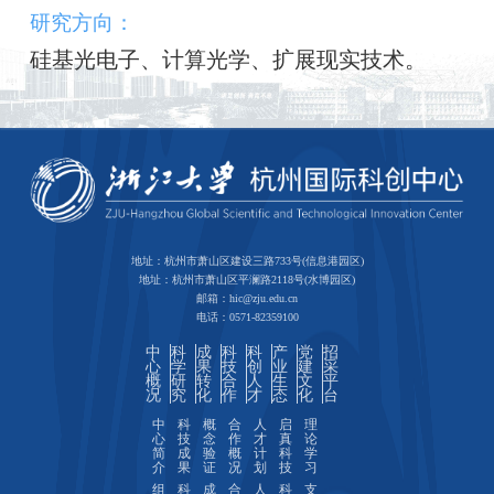
研究方向：
硅基光电子、计算光学、扩展现实技术。
地址：杭州市萧山区建设三路733号(信息港园区)
地址：杭州市萧山区平澜路2118号(水博园区)
邮箱：hic@zju.edu.cn
电话：0571-82359100
中
科
成
科
科
产
党
招
心
学
果
技
创
业
建
采
概
研
转
合
人
生
文
平
况
究
化
作
才
态
化
台
中
科
概
合
人
启
理
心
技
念
作
才
真
论
简
成
验
概
计
科
学
介
果
证
况
划
技
习
组
科
成
合
人
科
支