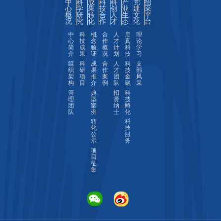
中
科
成
科
科
产
党
招
心
学
果
技
创
业
建
采
概
研
转
合
人
生
文
平
况
究
化
作
才
态
化
台
中
科
概
合
人
启
理
心
技
念
作
才
真
论
简
成
验
概
计
科
学
介
果
证
况
划
技
习
组
科
成
合
人
科
支
织
研
果
作
才
技
部
架
项
推
案
团
金
风
构
目
介
例
队
融
采
管
典
招
科
理
型
贤
技
团
案
纳
孵
队
例
士
化
转
科
化
技
公
服
示
务
项
目
征
集