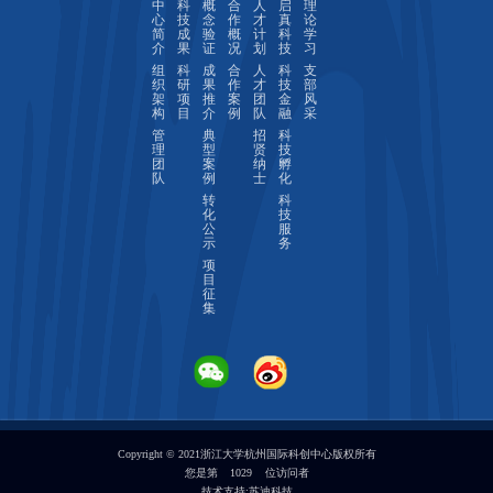
中
科
概
合
人
启
理
心
技
念
作
才
真
论
简
成
验
概
计
科
学
介
果
证
况
划
技
习
组
科
成
合
人
科
支
织
研
果
作
才
技
部
架
项
推
案
团
金
风
构
目
介
例
队
融
采
管
典
招
科
理
型
贤
技
团
案
纳
孵
队
例
士
化
转
科
化
技
公
服
示
务
项
目
征
集
Copyright © 2021浙江大学杭州国际科创中心版权所有
您是第
1029
位访问者
技术支持:
苏迪科技