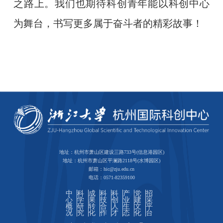
之路上。我们也期待科创青年能以科创中心
为舞台，书写更多属于奋斗者的精彩故事！
地址：杭州市萧山区建设三路733号(信息港园区)
地址：杭州市萧山区平澜路2118号(水博园区)
邮箱：hic@zju.edu.cn
电话：0571-82359100
中
科
成
科
科
产
党
招
心
学
果
技
创
业
建
采
概
研
转
合
人
生
文
平
况
究
化
作
才
态
化
台