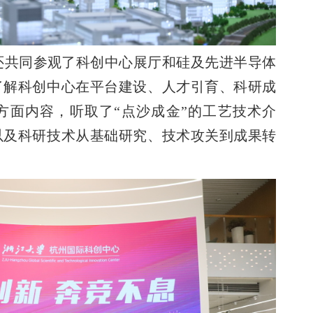
还共同参观了科创中心展厅和硅及先进半导体
了解科创中心在平台建设、人才引育、科研成
方面内容，听取了“点沙成金”的工艺技术介
以及科研技术从基础研究、技术攻关到成果转