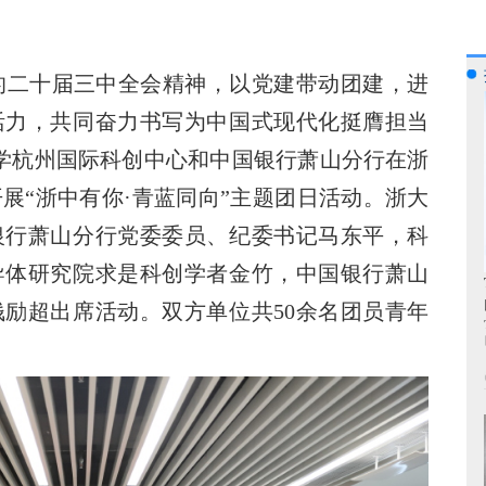
的二十届三中全会精神，以党建带动团建，
进
活力，共同奋力书写为中国式现代化挺膺担当
学杭州国际科创中心和中国银行萧山分行在浙
开展
“
浙中有你
·
青蓝同向
”
主题团日活动。浙大
银行萧山分行党委委员、纪委书记马东平，科
导体研究院求是科创学者金竹，中国银行萧山
钱励超出席活动。双方单位共
50
余名团员青年