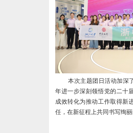
本次主题团日活动加深
年进一步深刻领悟党的二十
成效转化为推动工作取得新
任，在新征程上共同书写绚丽