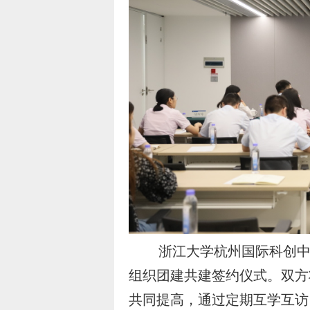
浙江大学杭州国际科创
组织团建共建签约仪式。双方
共同提高，通过定期互学互访