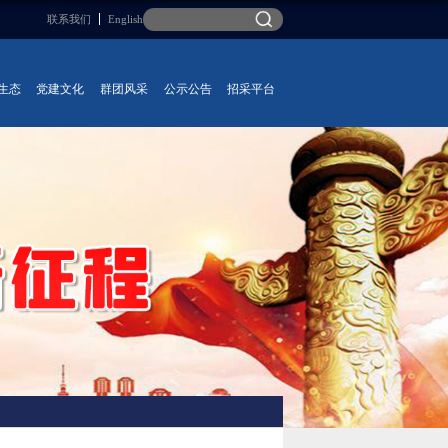
联系我们
English
生态
党建文化
群团风采
公示公告
招采平台