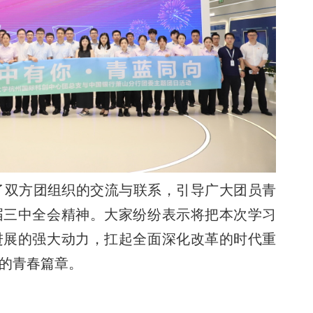
了双方团组织的交流与联系，引导广大团员青
届三中全会精神。大家纷纷表示将把本次学习
进展的强大动力，扛起全面深化改革的时代重
的青春篇章。