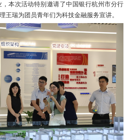
业，本次活动特别邀请了中国银行杭州市分行
理王瑞为团员青年们为科技金融服务宣讲。