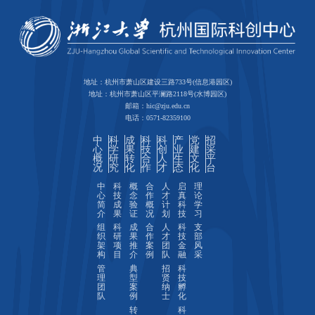
地址：杭州市萧山区建设三路733号(信息港园区)
地址：杭州市萧山区平澜路2118号(水博园区)
邮箱：hic@zju.edu.cn
电话：0571-82359100
中
科
成
科
科
产
党
招
心
学
果
技
创
业
建
采
概
研
转
合
人
生
文
平
况
究
化
作
才
态
化
台
中
科
概
合
人
启
理
心
技
念
作
才
真
论
简
成
验
概
计
科
学
介
果
证
况
划
技
习
组
科
成
合
人
科
支
织
研
果
作
才
技
部
架
项
推
案
团
金
风
构
目
介
例
队
融
采
管
典
招
科
理
型
贤
技
团
案
纳
孵
队
例
士
化
转
科