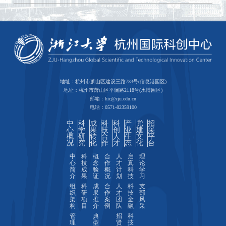
地址：杭州市萧山区建设三路733号(信息港园区)
地址：杭州市萧山区平澜路2118号(水博园区)
邮箱：hic@zju.edu.cn
电话：0571-82359100
中
科
成
科
科
产
党
招
心
学
果
技
创
业
建
采
概
研
转
合
人
生
文
平
况
究
化
作
才
态
化
台
中
科
概
合
人
启
理
心
技
念
作
才
真
论
简
成
验
概
计
科
学
介
果
证
况
划
技
习
组
科
成
合
人
科
支
织
研
果
作
才
技
部
架
项
推
案
团
金
风
构
目
介
例
队
融
采
管
典
招
科
理
型
贤
技