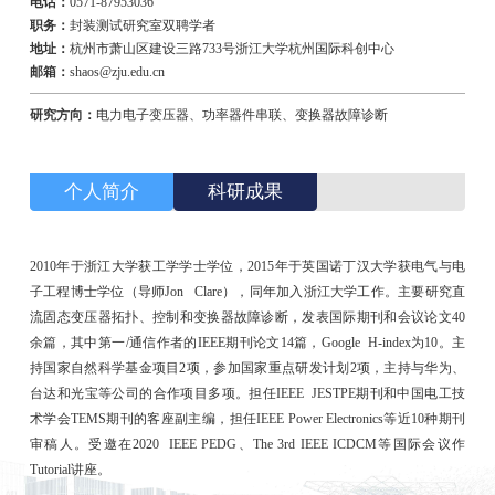
电话：
0571-87953036
职务：
封装测试研究室双聘学者
地址：
杭州市萧山区建设三路733号浙江大学杭州国际科创中心
邮箱：
shaos@zju.edu.cn
研究方向：
电力电子变压器、功率器件串联、变换器故障诊断
个人简介
科研成果
2010年于浙江大学获工学学士学位，2015年于英国诺丁汉大学获电气与电
子工程博士学位（导师Jon Clare），同年加入浙江大学工作。主要研究直
流固态变压器拓扑、控制和变换器故障诊断，发表国际期刊和会议论文40
余篇，其中第一/通信作者的IEEE期刊论文14篇，Google H-index为10。主
持国家自然科学基金项目2项，参加国家重点研发计划2项，主持与华为、
台达和光宝等公司的合作项目多项。担任IEEE JESTPE期刊和中国电工技
术学会TEMS期刊的客座副主编，担任IEEE Power Electronics等近10种期刊
审稿人。受邀在2020 IEEE PEDG、The 3rd IEEE ICDCM等国际会议作
Tutorial讲座。