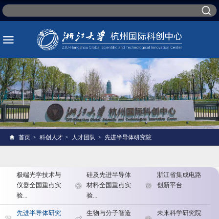
首页
>
科创人才
>
人才团队
>
先进半导体研究院
极端光学技术与
硅及先进半导体
浙江省集成电路
仪器全国重点实
材料全国重点实
创新平台
验...
验...
先进半导体研究
生物与分子智造
未来科学研究院