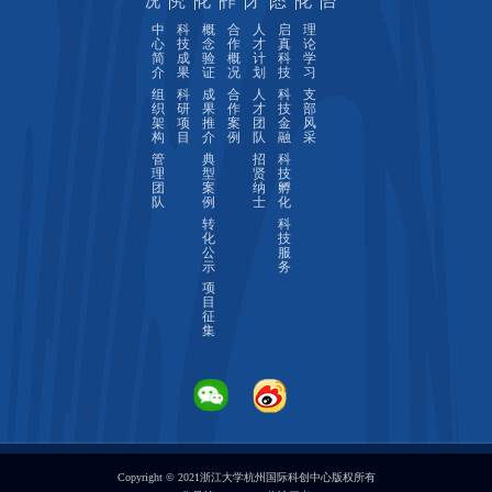
况
究
化
作
才
态
化
台
中
科
概
合
人
启
理
心
技
念
作
才
真
论
简
成
验
概
计
科
学
介
果
证
况
划
技
习
组
科
成
合
人
科
支
织
研
果
作
才
技
部
架
项
推
案
团
金
风
构
目
介
例
队
融
采
管
典
招
科
理
型
贤
技
团
案
纳
孵
队
例
士
化
转
科
化
技
公
服
示
务
项
目
征
集
Copyright © 2021浙江大学杭州国际科创中心版权所有