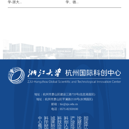
学-浙大...
学、德...
地址：杭州市萧山区建设三路733号(信息港园区)
地址：杭州市萧山区平澜路2118号(水博园区)
邮箱：hic@zju.edu.cn
电话：0571-82359100
中
科
成
科
科
产
党
招
心
学
果
技
创
业
建
采
概
研
转
合
人
生
文
平