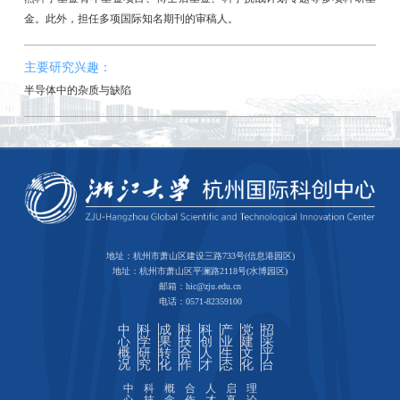
金。此外，担任多项国际知名期刊的审稿人。
主要研究兴趣：
半导体中的杂质与缺陷
地址：杭州市萧山区建设三路733号(信息港园区)
地址：杭州市萧山区平澜路2118号(水博园区)
邮箱：hic@zju.edu.cn
电话：0571-82359100
中
科
成
科
科
产
党
招
心
学
果
技
创
业
建
采
概
研
转
合
人
生
文
平
况
究
化
作
才
态
化
台
中
科
概
合
人
启
理
心
技
念
作
才
真
论