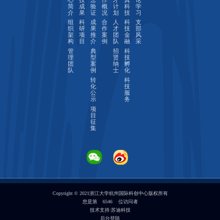
简
成
验
概
计
科
学
介
果
证
况
划
技
习
组
科
成
合
人
科
支
织
研
果
作
才
技
部
架
项
推
案
团
金
风
构
目
介
例
队
融
采
管
典
招
科
理
型
贤
技
团
案
纳
孵
队
例
士
化
转
科
化
技
公
服
示
务
项
目
征
集
Copyright © 2021浙江大学杭州国际科创中心版权所有
您是第
6546
位访问者
技术支持:
苏迪科技
后台登陆