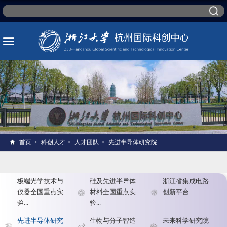
首页
>
科创人才
>
人才团队
>
先进半导体研究院
极端光学技术与
硅及先进半导体
浙江省集成电路
仪器全国重点实
材料全国重点实
创新平台
验...
验...
先进半导体研究
生物与分子智造
未来科学研究院