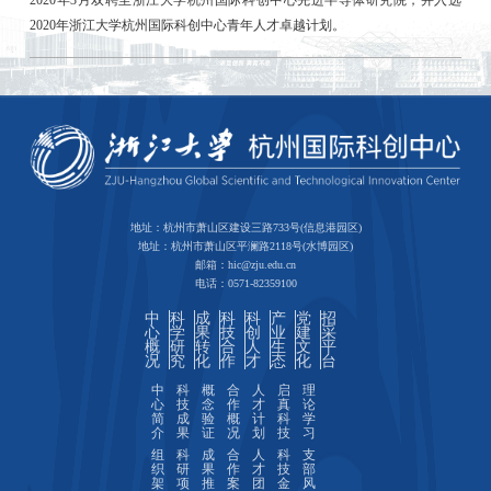
2020年浙江大学杭州国际科创中心青年人才卓越计划。
地址：杭州市萧山区建设三路733号(信息港园区)
地址：杭州市萧山区平澜路2118号(水博园区)
邮箱：hic@zju.edu.cn
电话：0571-82359100
中
科
成
科
科
产
党
招
心
学
果
技
创
业
建
采
概
研
转
合
人
生
文
平
况
究
化
作
才
态
化
台
中
科
概
合
人
启
理
心
技
念
作
才
真
论
简
成
验
概
计
科
学
介
果
证
况
划
技
习
组
科
成
合
人
科
支
织
研
果
作
才
技
部
架
项
推
案
团
金
风