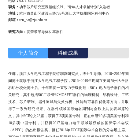
电话：
0571-87951345
职务：
功率芯片研究室课题组长PI，“青年人才卓越计划”入选者
地址：
杭州市萧山区建设三路733号浙江大学杭州国际科创中心
邮箱：
ren_na@zju.edu.cn
研究方向：
宽禁带半导体功率器件
个人简介
科研成果
任娜，浙江大学电气工程学院特聘副研究员，博士生导师。2010~2015年期
间博士就读于浙江大学电气工程学院，2016~2019年期间在美国加州大学洛
杉矶分校做博士后。十年期间一直致力于碳化硅（SiC）电力电子器件的相
关研究，其中包括SiC二极管和MOSFET器件的物理机制、结构设计、工艺
技术、芯片研制、器件测试与失效分析、性能与可靠性优化等方向，并取
得了一系列研究成果。在器件领域国际知名期刊与会议上共发表40篇论
文，其中SCI论文23篇，获得了3项美国专利，正在申请10多项美国专利和
10多项中国专利，并获得2017届电力电子领域最权威的国际学术会议
（APEC）的杰出报告奖，担任2018年ECCE国际学术会议的分会场主席。
2020年3月双聘至浙江大学杭州国际科创中心先进半导体研究院，并入选