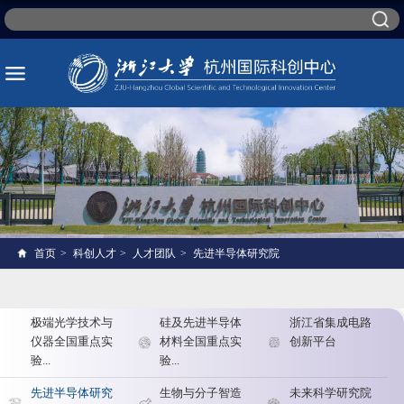
首页
>
科创人才
>
人才团队
>
先进半导体研究院
极端光学技术与
硅及先进半导体
浙江省集成电路
仪器全国重点实
材料全国重点实
创新平台
验...
验...
先进半导体研究
生物与分子智造
未来科学研究院