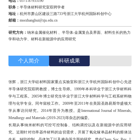
电话：
0571-87953190
职务：
半导体材料研究室双聘学者
地址：
杭州市萧山区建设三路733号浙江大学杭州国际科创中心
邮箱：
msezhanghui@zju.edu.cn
研究方向：
纳米金属催化材料 、半导体-金属复合及界面、材料生长的热力
学和动力学、材料在新能源中的应用研究
个人简介
科研成果
张辉，浙江大学硅材料国家重点实验室和浙江大学杭州国际科创中心先进
半导体研究院双聘教授，博士生导师。1999年本科毕业于浙江大学材料科
学与工程系。2005年博士研究生毕业于浙江大学材料科学与工程系材料物
理与化学专业。同年留校工作。2009年至2011年在美国圣路易斯华盛顿大
学从事访问研究。2014年晋升为教授。是International Journal of Minerals,
Metallurgy and Materials (2019-2023)等杂志的编委。
长期从事纳米材料的可控可控制备、结构调控以及在新能源中的应用研
究。近期针对功率器件材料的迫切需求，开展了氧化镓单晶材料的熔体法
生长、缺陷控制、晶体加工以及掺杂等方面的研究。曾在Chem. Soc. Rev., J.