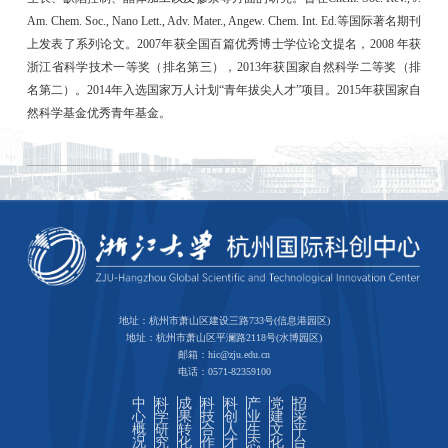
Am. Chem. Soc., Nano Lett., Adv. Mater., Angew. Chem. Int. Ed.等国际著名期刊
上发表了系列论文。2007年获全国百篇优秀博士学位论文提名，2008 年获
浙江省科学技术一等奖（排名第三），2013年获国家自然科学二等奖（排
名第二）。2014年入选国家万人计划“青年拔尖人才”项目。2015年获国家自
然科学基金优秀青年基金。
地址：杭州市萧山区建设三路733号(信息港园区)
地址：杭州市萧山区平澜路2118号(水博园区)
邮箱：hic@zju.edu.cn
电话：0571-82359100
中
科
成
科
科
产
党
招
心
学
果
技
创
业
建
采
概
研
转
合
人
生
文
平
况
究
化
作
才
态
化
台