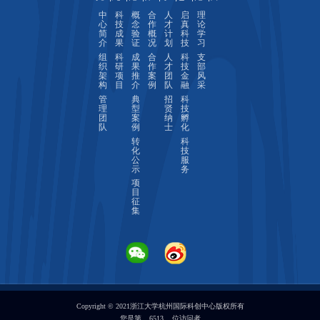
中
科
概
合
人
启
理
心
技
念
作
才
真
论
简
成
验
概
计
科
学
介
果
证
况
划
技
习
组
科
成
合
人
科
支
织
研
果
作
才
技
部
架
项
推
案
团
金
风
构
目
介
例
队
融
采
管
典
招
科
理
型
贤
技
团
案
纳
孵
队
例
士
化
转
科
化
技
公
服
示
务
项
目
征
集
Copyright © 2021浙江大学杭州国际科创中心版权所有
您是第
6513
位访问者