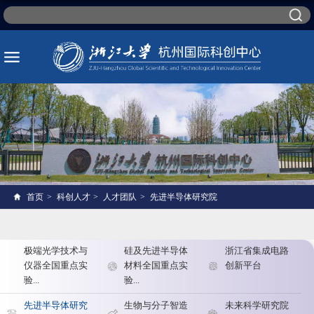
首页
>
科创人才
>
人才团队
>
先进半导体研究院
极端光学技术与
硅及先进半导体
浙江省集成电路
仪器全国重点实
材料全国重点实
创新平台
验...
验...
先进半导体研究
生物与分子智造
未来科学研究院