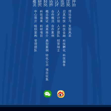
概
研
转
合
人
生
文
平
况
究
化
作
才
态
化
台
中
科
概
合
人
启
理
心
技
念
作
才
真
论
简
成
验
概
计
科
学
介
果
证
况
划
技
习
组
科
成
合
人
科
支
织
研
果
作
才
技
部
架
项
推
案
团
金
风
构
目
介
例
队
融
采
管
典
招
科
理
型
贤
技
团
案
纳
孵
队
例
士
化
转
科
化
技
公
服
示
务
项
目
征
集