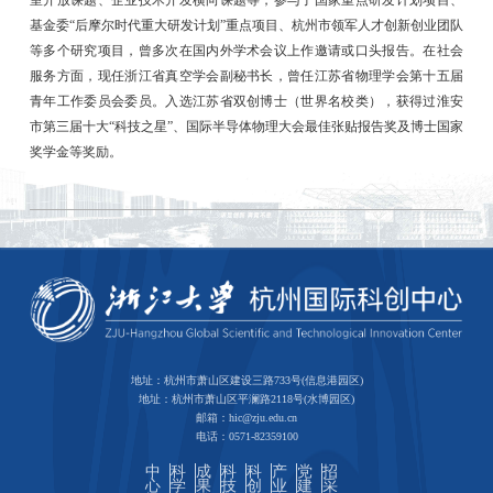
基金委“后摩尔时代重大研发计划”重点项目、杭州市领军人才创新创业团队
等多个研究项目，曾多次在国内外学术会议上作邀请或口头报告。在社会
服务方面，现任浙江省真空学会副秘书长，曾任江苏省物理学会第十五届
青年工作委员会委员。入选江苏省双创博士（世界名校类），获得过淮安
市第三届十大“科技之星”、国际半导体物理大会最佳张贴报告奖及博士国家
奖学金等奖励。
地址：杭州市萧山区建设三路733号(信息港园区)
地址：杭州市萧山区平澜路2118号(水博园区)
邮箱：hic@zju.edu.cn
电话：0571-82359100
中
科
成
科
科
产
党
招
心
学
果
技
创
业
建
采