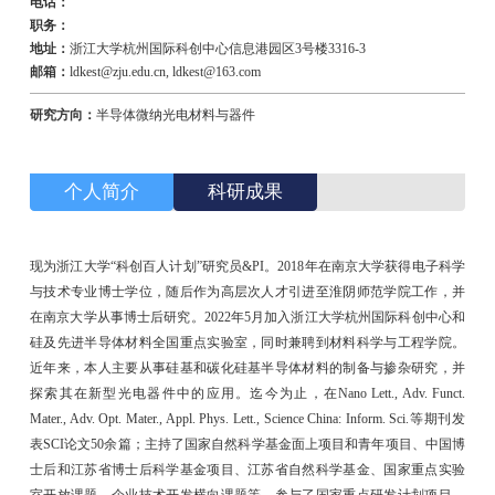
电话：
职务：
地址：
浙江大学杭州国际科创中心信息港园区3号楼3316-3
邮箱：
ldkest@zju.edu.cn, ldkest@163.com
研究方向：
半导体微纳光电材料与器件
个人简介
科研成果
现为浙江大学“科创百人计划”研究员&PI。2018年在南京大学获得电子科学
与技术专业博士学位，随后作为高层次人才引进至淮阴师范学院工作，并
在南京大学从事博士后研究。2022年5月加入浙江大学杭州国际科创中心和
硅及先进半导体材料全国重点实验室，同时兼聘到材料科学与工程学院。
近年来，本人主要从事硅基和碳化硅基半导体材料的制备与掺杂研究，并
探索其在新型光电器件中的应用。迄今为止，在Nano Lett., Adv. Funct.
Mater., Adv. Opt. Mater., Appl. Phys. Lett., Science China: Inform. Sci.等期刊发
表SCI论文50余篇；主持了国家自然科学基金面上项目和青年项目、中国博
士后和江苏省博士后科学基金项目、江苏省自然科学基金、国家重点实验
室开放课题、企业技术开发横向课题等，参与了国家重点研发计划项目、