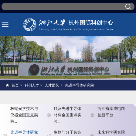
首页
>
科创人才
>
人才团队
>
先进半导体研究院
极端光学技术与
硅及先进半导体
浙江省集成电路
仪器全国重点实
材料全国重点实
创新平台
验...
验...
先进半导体研究
生物与分子智造
未来科学研究院