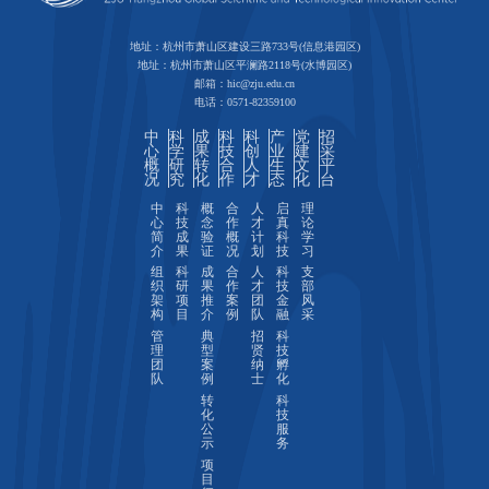
地址：杭州市萧山区建设三路733号(信息港园区)
地址：杭州市萧山区平澜路2118号(水博园区)
邮箱：hic@zju.edu.cn
电话：0571-82359100
中
科
成
科
科
产
党
招
心
学
果
技
创
业
建
采
概
研
转
合
人
生
文
平
况
究
化
作
才
态
化
台
中
科
概
合
人
启
理
心
技
念
作
才
真
论
简
成
验
概
计
科
学
介
果
证
况
划
技
习
组
科
成
合
人
科
支
织
研
果
作
才
技
部
架
项
推
案
团
金
风
构
目
介
例
队
融
采
管
典
招
科
理
型
贤
技
团
案
纳
孵
队
例
士
化
转
科
化
技
公
服
示
务
项
目