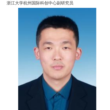
浙江大学杭州国际科创中心副研究员