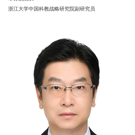
浙江大学中国科教战略研究院副研究员