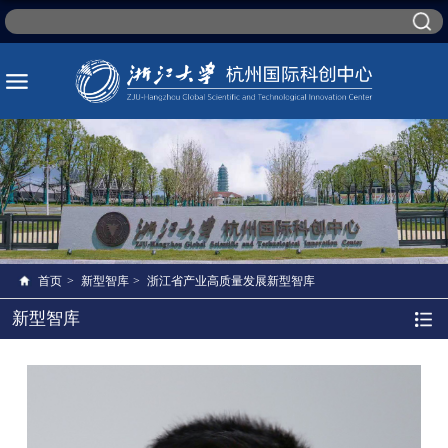
首页
>
新型智库
>
浙江省产业高质量发展新型智库
新型智库