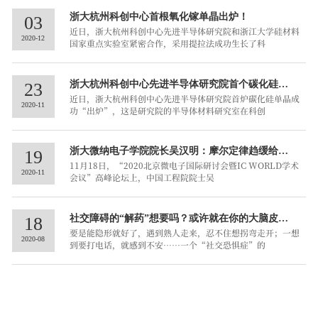
浙大杭州科创中心首根氧化镓单晶出炉！
03
近日，浙大杭州科创中心先进半导体研究院和浙江大学硅材料
2020-12
国家重点实验室紧密合作，采用提拉法成功生长了科
浙大杭州科创中心先进半导体研究院首个碳化硅单
23
近日，浙大杭州科创中心先进半导体研究院首炉碳化硅单晶成
晶诞生
2020-11
功“出炉”，这是研究院的半导体材料研究室在科创
浙大微纳电子学院院长吴汉明：摩尔定律趋缓给追
19
11月18日，“2020北京微电子国际研讨会暨IC WORLD学术
赶者机会，必须树...
2020-11
会议”高峰论坛上，中国工程院院士吴
社交障碍的“解药”想要吗？或许就在你的大脑皮层
18
要是能隐形就好了，遇到熟人走来，忍不住想拐弯走开；一想
下
2020-08
到要打电话，就感到不安……一个“社交恐惧症”的