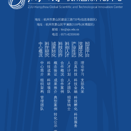
地址：杭州市萧山区建设三路733号(信息港园区)
地址：杭州市萧山区平澜路2118号(水博园区)
邮箱：hic@zju.edu.cn
电话：0571-82359100
中
科
成
科
科
产
党
招
心
学
果
技
创
业
建
采
概
研
转
合
人
生
文
平
况
究
化
作
才
态
化
台
中
科
概
合
人
启
理
心
技
念
作
才
真
论
简
成
验
概
计
科
学
介
果
证
况
划
技
习
组
科
成
合
人
科
支
织
研
果
作
才
技
部
架
项
推
案
团
金
风
构
目
介
例
队
融
采
管
典
招
科
理
型
贤
技
团
案
纳
孵
队
例
士
化
转
科
化
技
公
服
示
务