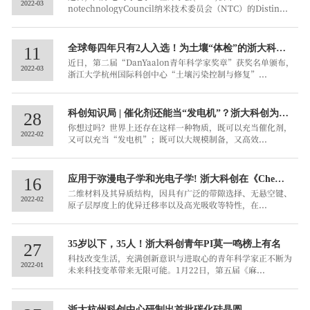
2022-03
notechnologyCouncil纳米技术委员会（NTC）的Distin...
全球每四年只有2人入选！为土壤“体检”的浙大科创
11
近日，第二届“DanYaalon青年科学家奖章”获奖名单颁布，
青年PI陈颂超...
2022-03
浙江大学杭州国际科创中心“土壤污染控制与修复”...
科创知识局 | 催化剂还能当“发电机”？浙大科创为你
28
你想过吗？世界上还存在这样一种物质，既可以充当催化剂，
来揭秘！
2022-02
又可以充当“发电机”；既可以大规模制备，又高效...
应用于弥漫电子学和光电子学! 浙大科创在《Chemi
16
二维材料及其异质结构，因具有广泛的带隙选择、无悬空键、
cal Reviews》上...
2022-02
原子层厚度上的优异迁移率以及高光吸收等特性，在...
35岁以下，35人！浙大科创青年PI莫一鸣榜上有名
27
科技改变生活，充满创新意识与进取心的青年科学家正不断为
2022-01
未来科技变革带来无限可能。1月22日，第五届《麻...
浙大杭州科创中心研制出首批碳化硅晶圆