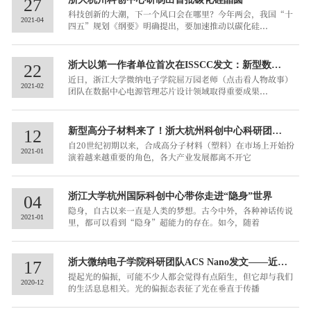
27
科技创新的大潮，下一个风口会在哪里？今年两会，我国“十
2021-04
四五”规划《纲要》明确提出，要加速推动以碳化硅...
浙大以第一作者单位首次在ISSCC发文：新型数据
22
近日，浙江大学微纳电子学院屈万园老师（点击看人物故事）
中心电源芯片来了...
2021-02
团队在数据中心电源管理芯片设计领域取得重要成果...
新型高分子材料来了！浙大杭州科创中心科研团队
12
自20世纪初期以来，合成高分子材料（塑料）在市场上开始扮
《Chemical Revie...
2021-01
演着越来越重要的角色，各大产业发展都离不开它
浙江大学杭州国际科创中心带你走进“隐身”世界
04
隐身，自古以来一直是人类的梦想。古今中外，各种神话传说
2021-01
里，都可以看到“隐身”超能力的存在。如今，随着
浙大微纳电子学院科研团队ACS Nano发文——近红
17
提起光的偏振，可能不少人都会觉得有点陌生，但它却与我们
外光偏振探测仪：超...
2020-12
的生活息息相关。光的偏振态表征了光在垂直于传播