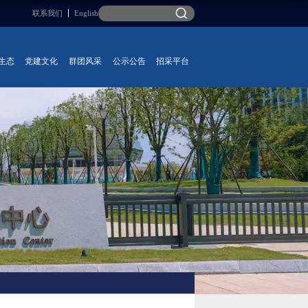
联系我们
English
生态
党建文化
群团风采
公示公告
招采平台