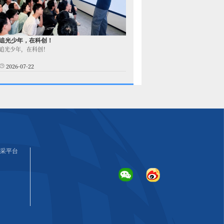
追光少年，在科创！
追光少年，在科创！
2026-07-22
招采平台