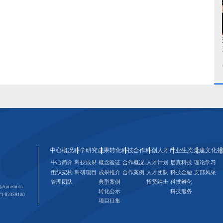
中心概况
科学研究
成果转化
科技合作
科创人才
产业生态
党建文化
中心简介
科技成果
概念验证
合作概况
人才计划
启真科技
理论学习
组织架构
科研项目
成果推介
合作案例
人才团队
科技金融
支部风采
管理团队
典型案例
招贤纳士
科技孵化
zju.edu.cn
转化公示
科技服务
-82359100
项目征集