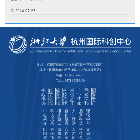
2026-07-22
地址：杭州市萧山区建设三路733号(信息港园区)
地址：杭州市萧山区平澜路2118号(水博园区)
邮箱：hic@zju.edu.cn
电话：0571-82359100
中
科
成
科
科
产
党
招
心
学
果
技
创
业
建
采
概
研
转
合
人
生
文
平
况
究
化
作
才
态
化
台
中
科
概
合
人
启
理
心
技
念
作
才
真
论
简
成
验
概
计
科
学
介
果
证
况
划
技
习
组
科
成
合
人
科
支
织
研
果
作
才
技
部
架
项
推
案
团
金
风