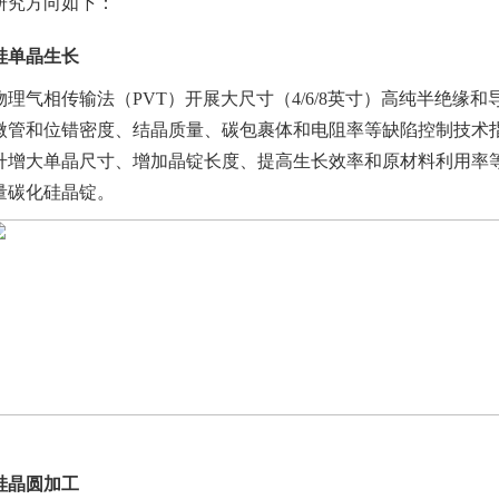
研究方向如下：
硅单晶生长
物理气相传输法（PVT）开展大尺寸（4/6/8英寸）高纯半绝缘
微管和位错密度、结晶质量、碳包裹体和电阻率等缺陷控制技术指
升增大单晶尺寸、增加晶锭长度、提高生长效率和原材料利用率
量碳化硅晶锭。
硅晶圆加工