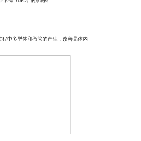
平面位错（BPD）的形貌图
过程中多型体和微管的产生，改善晶体内