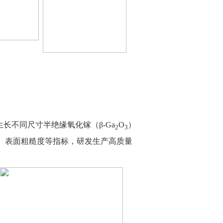
长不同尺寸半绝缘氧化镓（β-Ga
O
）
2
3
、表面粗糙度等指标，研发生产高质量