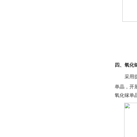
四、氧化
采用
单晶，开
氧化镓单