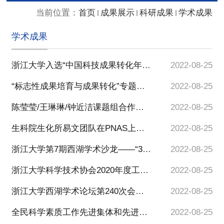
当前位置：
首页
成果展示
科研成果
学术成果
学术成果
浙江大学入选“中国科技成果转化年度报告2020 （高等院校和科研院所篇）”典型案例
2022-08-25
“标志性成果培育与成果转化”专题科研负责人联席会议顺利召开
2022-08-25
陈莹莹/王琳琳/钟近洁课题组合作揭示I型糖尿病小鼠骨髓免疫细胞的异质性与骨质减少的相关性
2022-08-25
生科院生化所易文团队在PNAS上发文揭示糖基化调控膜蛋白胞内分选和降解的分子机制
2022-08-25
浙江大学第7期西湖学术沙龙——“3D打印与生物医疗”顺利召开
2022-08-25
浙江大学科学技术协会2020年度工作会议暨常委会会议顺利召开
2022-08-25
浙江大学西湖学术论坛第240次会议— 浙江大学“吕维雪学术论坛”第一次会议暨医学影像技术高峰论坛顺利召开
2022-08-25
全民科学素质工作先进集体和先进个人名单公布，浙江大学1人入选！
2022-08-25