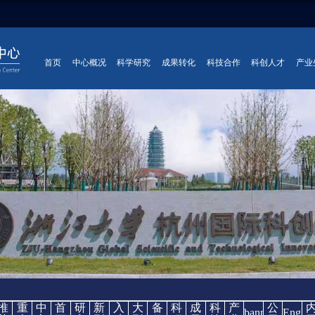
首页
中心概况
科学研究
成果转化
科技合作
科创人才
产业
推
重
中
首
研
新
入
大
备
科
成
科
产
公
banner
Englis