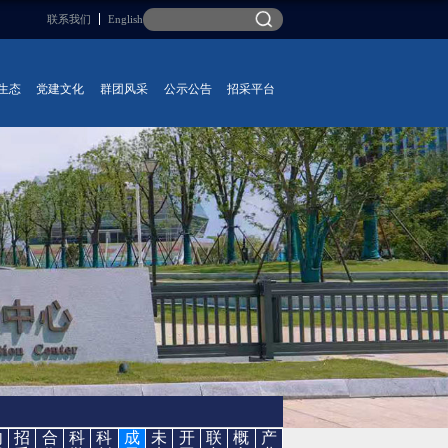
联系我们
English
生态
党建文化
群团风采
公示公告
招采平台
内
招
合
科
科
成
未
开
联
概
产
h1