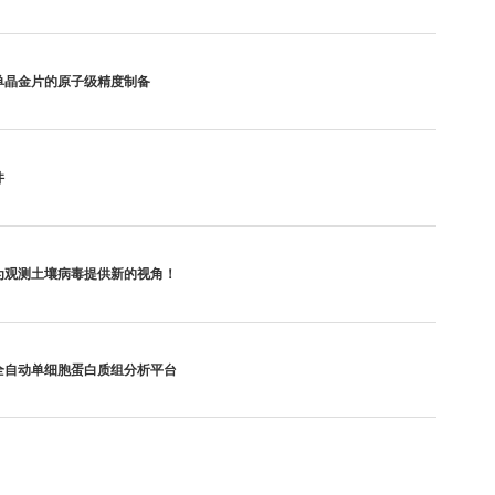
单晶金片的原子级精度制备
件
为观测土壤病毒提供新的视角！
全自动单细胞蛋白质组分析平台