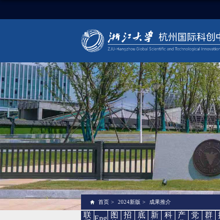
首页
>
2024新版
>
成果推介
联
图
招
底
新
科
产
党
群
English