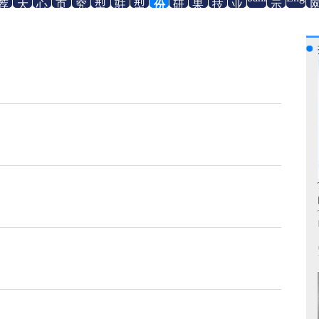
荐
大
心
页
究
型
驻
型
份
研
果
技
业
示
新
创
概
院
智
院
仪
发
转
合
生
公
启
闻
新
况
库
系
器
展
化
作
态
告
平
共
真
台
享
科
平
技
台
知
识
产
权
合
作
伙
伴-
首
页