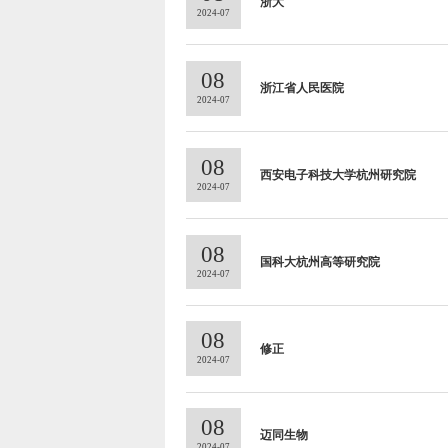
浙大
2024-07
08
浙江省人民医院
2024-07
08
西安电子科技大学杭州研究院
2024-07
08
国科大杭州高等研究院
2024-07
08
修正
2024-07
08
迈同生物
2024-07