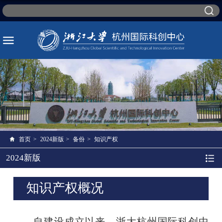
首页
>
2024新版
>
备份
>
知识产权
2024新版
知识产权概况
自建设成立以来，浙大杭州国际科创中