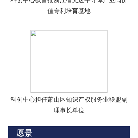
科创中心获首批浙江省先进半导体产业高价
值专利培育基地
科创中心担任萧山区知识产权服务业联盟副
理事长单位
愿景