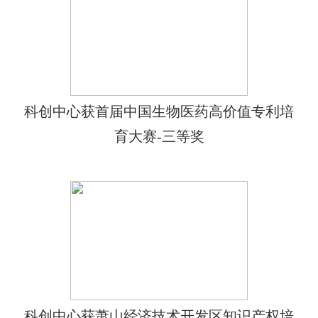
科创中心获首届中国生物医药高价值专利培
育大赛-三等奖
科创中心获萧山经济技术开发区知识产权培